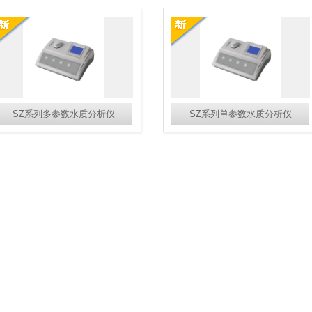
SZ系列多参数水质分析仪
SZ系列单参数水质分析仪