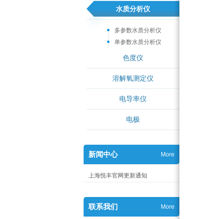
水质分析仪
多参数水质分析仪
单参数水质分析仪
色度仪
溶解氧测定仪
电导率仪
电极
新闻中心
More
上海悦丰官网更新通知
联系我们
More